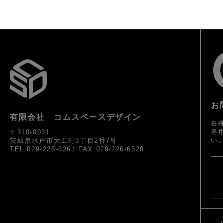
お
有限会社 コムスペースデザイン
各
専
〒310-0031
い
茨城県水戸市大工町3丁目2番7号
TEL:029-226-6261 FAX:029-226-6520