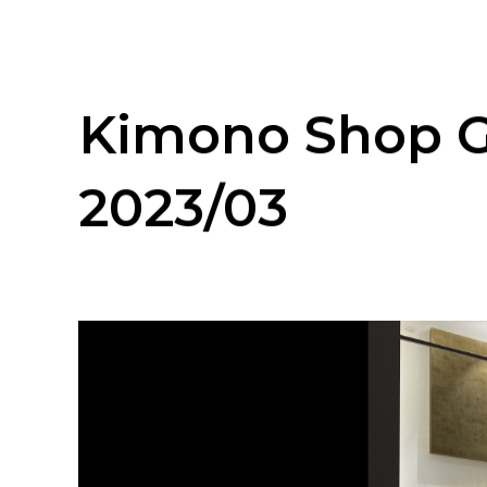
TOP
>
WORKS
> SHOP >
Kimono Shop GI
Kimono Shop 
2023/03