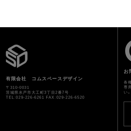
お
有限会社 コムスペースデザイン
各
専
〒310-0031
い
茨城県水戸市大工町3丁目2番7号
TEL:029-226-6261 FAX:029-226-6520