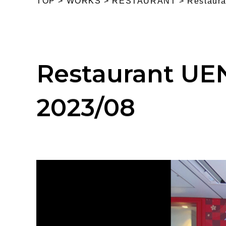
TOP
>
WORKS
> RESTAURANT >
Restaur
Restaurant U
2023/08