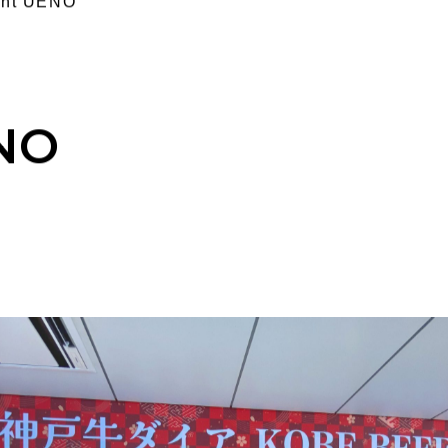
ant UENO
ENO