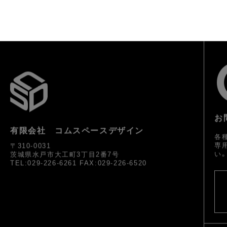
お
有限会社 コムスペースデザイン
各
専
〒310-0031
い
茨城県水戸市大工町3丁目2番7号
TEL:029-226-6261 FAX:029-226-6520